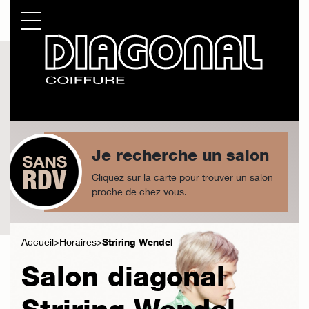
Je recherche un salon
Cliquez sur la carte pour trouver un salon
proche de chez vous.
Accueil
Horaires
Striring Wendel
Salon diagonal