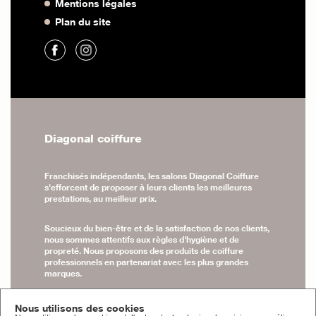
Mentions légales
Plan du site
Diagonal coiffure
Franchisés indépendants, les salons Diagonal Coiffure
s'efforcent de proposer à leurs clients les meilleures
prestations, au meilleur prix.
Soucieux du bien-être et de la satisfaction de nos clients,
nous sommes attentifs aux règles d'hygiène et de
propreté. Nous proposons des produits de coiffure
professionnels en partenariat avec les plus grandes
marques.
En partenariat avec les meilleurs centre de formation,
Nous utilisons des cookies
nos équipes sont formées tout au long de l'année.