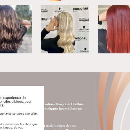
Voir en détail
En savoir plus
Inspirez vous de notre
OKBOOK
tre expérience de
licités ciblées, pour
rs.
sponibles sur notre site Web.
et à mémoriser les choix que
 de langue, de vos